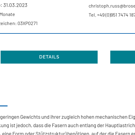
: 31.03.2023
christoph.russ@bros
 Monate
Tel. +49 (0)951 7474 18
eichen: 03XP0271
DETAILS
s geringen Gewichts und ihrer zugleich hohen mechanischen Ei
kung ist jedoch, dass die Fasern auch entlang der Hauptlastri
. eine Form oder Stützstruktur) benötigen, auf der die Faser