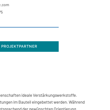
e.com
75
PROJEKTPARTNER
genschaften ideale Verstärkungswerkstoffe.
chtungen im Bauteil eingebettet werden. Während
n entsprechend der gewünschten Orientierung