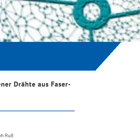
ener Drähte aus Faser-
oph Ruß