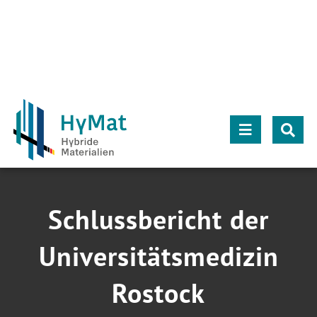
Zum
Inhalt
springen
Toggle
Navigation
Über HyMat
Schlussbericht der
Projekte
Universitätsmedizin
Projektpartner
Rostock