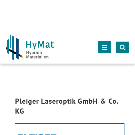
Zum
Inhalt
springen
Toggle
Navigation
Über HyMat
Projekte
Pleiger Laseroptik GmbH & Co.
KG
Projektpartner
Kontakt